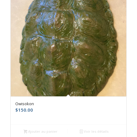
Owisokon
$
150.00
Ajouter au panier
Voir les détails