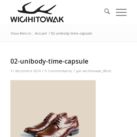
Vous êtes ici :
Accueil
/
02-unibody-time-capsule
02-unibody-time-capsule
/
/
11 décembre 2014
0 Commentaires
par
wicihitowak_ll8io5