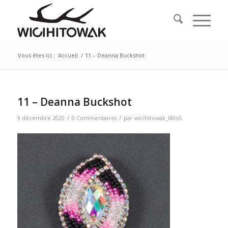
Vous êtes ici :
Accueil
/
11 – Deanna Buckshot
11 – Deanna Buckshot
/
/
9 décembre 2020
0 Commentaires
par
wicihitowak_ll8io5