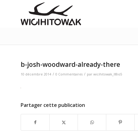
b-josh-woodward-already-there
/
/
10 décembre 2014
0 Commentaires
par
wicihitowak_ll8io5
Partager cette publication