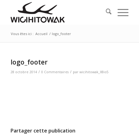
Vous êtes ici :
Accueil
/
logo_footer
logo_footer
/
/
28 octobre 2014
0 Commentaires
par
wicihitowak_ll8io5
Partager cette publication