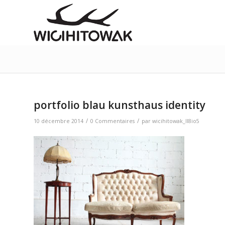
portfolio blau kunsthaus identity
/
/
10 décembre 2014
0 Commentaires
par
wicihitowak_ll8io5