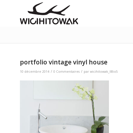
portfolio vintage vinyl house
/
/
10 décembre 2014
0 Commentaires
par
wicihitowak_ll8io5